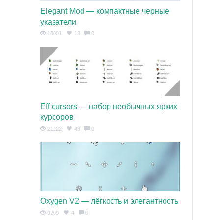
Elegant Mod — компактные черные
указатели
18001
13
0
Eff cursors — набор необычных ярких
курсоров
21122
43
0
Oxygen V2 — лёгкость и элегантность
9209
4
0