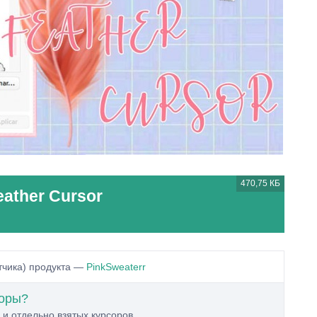
470,75 КБ
ather Cursor
тчика) продукта —
PinkSweaterr
соры?
 и отдельно взятых курсоров.