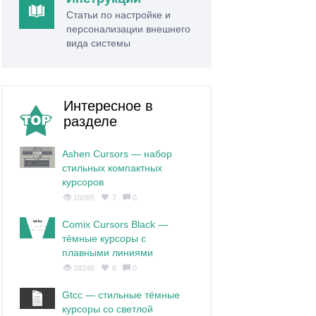
Статьи по настройке и
персонализации внешнего
вида системы
Интересное в
разделе
Ashen Cursors — набор
стильных компактных
курсоров
16085
7
0
Comix Cursors Black —
тёмные курсоры с
плавными линиями
28246
6
0
Gtcc — стильные тёмные
курсоры со светлой