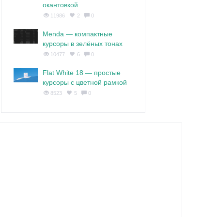
окантовкой
11986
2
0
Menda — компактные
курсоры в зелёных тонах
10477
6
0
Flat White 18 — простые
курсоры с цветной рамкой
8523
5
0