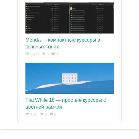
Menda — компактные курсоры в
зелёных тонах
10477
6
0
Flat White 18 — простые курсоры с
цветной рамкой
8523
5
0