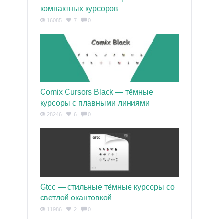
компактных курсоров
16085
7
0
Comix Cursors Black — тёмные
курсоры с плавными линиями
28246
6
0
Gtcc — стильные тёмные курсоры со
светлой окантовкой
11986
2
0