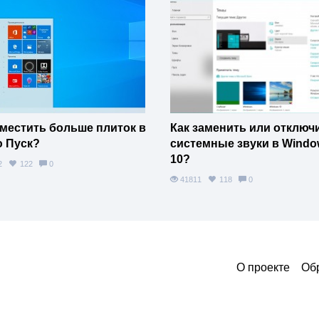
уместить больше плиток в
Как заменить или отключ
 Пуск?
системные звуки в Windo
10?
82
122
0
41811
118
0
О проекте
Об