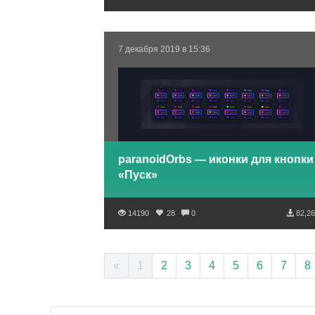
7 декабря 2019 в 15:36
paranoidOrbs — иконки для кнопки
«Пуск»
14190
28
0
82,26
«
1
2
3
4
5
6
7
8