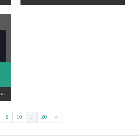
 КБ
9
10
...
20
»