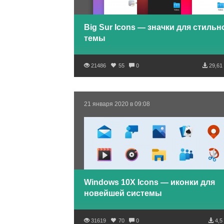
Big Sur Icons — значки для стильн
темы
21486
55
0
29,61
21 января 2020 в 09:08
Windows 10X Icons — иконки для
новейшей системы
31619
70
0
4,5