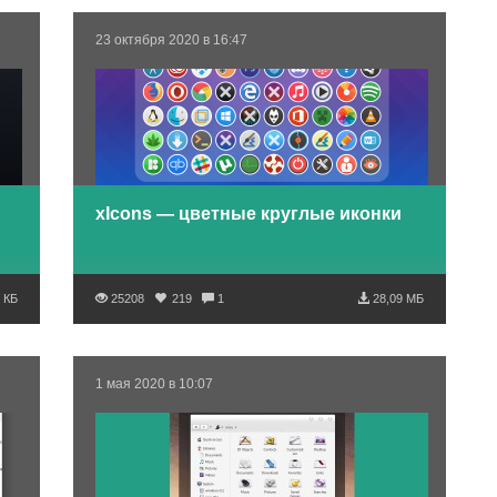
23 октября 2020 в 16:47
xIcons — цветные круглые иконки
 КБ
25208
219
1
28,09 МБ
1 мая 2020 в 10:07