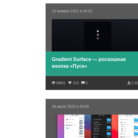
12 января 2021 в 19:22
Gradient Surface — роскошная
кнопка «Пуск»
25841
213
0
5,32
28 июля 2020 в 20:00