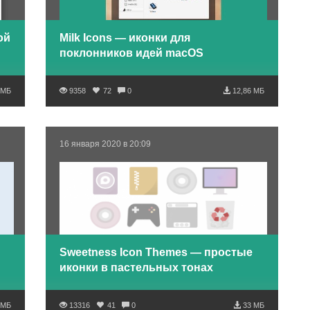
ой
Milk Icons — иконки для
поклонников идей macOS
 МБ
9358
72
0
12,86 МБ
16 января 2020 в 20:09
Sweetness Icon Themes — простые
иконки в пастельных тонах
 МБ
13316
41
0
33 МБ