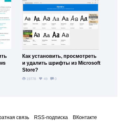
ить
Как установить, просмотреть
ws
и удалить шрифты из Microsoft
Store?
19778
49
0
ратная связь
RSS‑подписка
ВКонтакте