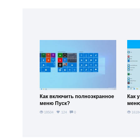
Как включить полноэкранное
Как 
меню Пуск?
меню
18504
124
0
161