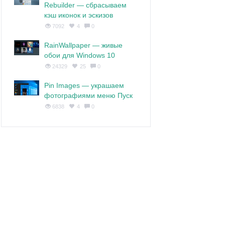
Rebuilder — сбрасываем
кэш иконок и эскизов
7092
4
0
RainWallpaper — живые
обои для Windows 10
24329
25
0
Pin Images — украшаем
фотографиями меню Пуск
6838
4
0