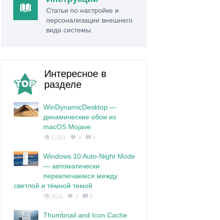
Статьи по настройке и
персонализации внешнего
вида системы
Интересное в
разделе
WinDynamicDesktop —
динамические обои из
macOS Mojave
17351
4
0
Windows 10 Auto-Night Mode
— автоматически
переключаемся между
светлой и тёмной темой
4525
2
0
Thumbnail and Icon Cache