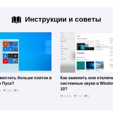
Инструкции и советы
уместить больше плиток в
Как заменить или отключ
 Пуск?
системные звуки в Windo
10?
84
122
0
41815
118
0