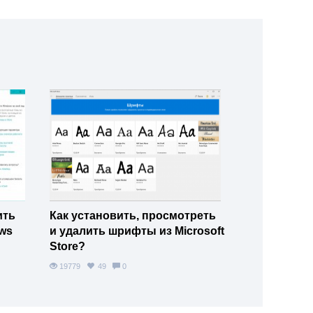
ить
Как установить, просмотреть
ws
и удалить шрифты из Microsoft
Store?
19779
49
0