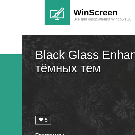
WinScreen
Всё для оформления Windows 10
Black Glass Enha
тёмных тем
5