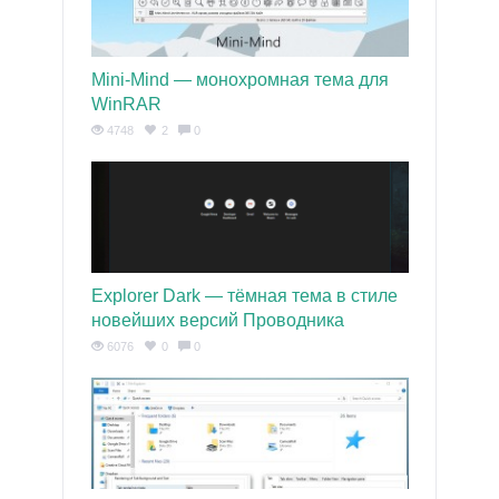
Mini-Mind — монохромная тема для
WinRAR
4748
2
0
Explorer Dark — тёмная тема в стиле
новейших версий Проводника
6076
0
0