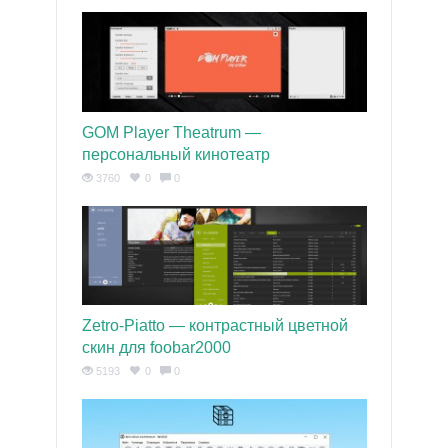
GOM Player Theatrum —
персональный кинотеатр
3760
0
0
Zetro-Piatto — контрастный цветной
скин для foobar2000
5193
0
0