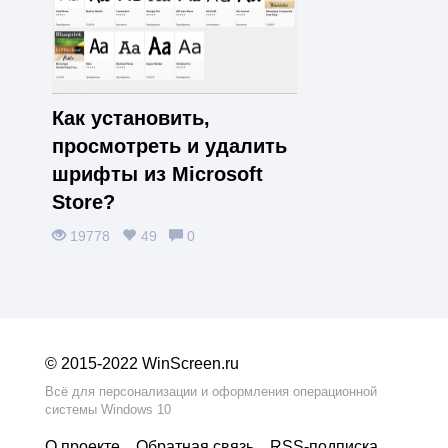
Как установить,
просмотреть и удалить
шрифты из Microsoft
Store?
19778
49
0
© 2015-2022 WinScreen.ru
Всё для персонализации и оформления операционной
системы Windows 10
О проекте
Обратная связь
RSS‑подписка