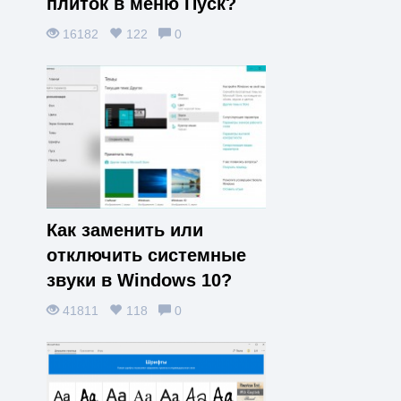
плиток в меню Пуск?
16182
122
0
Как заменить или
отключить системные
звуки в Windows 10?
41811
118
0