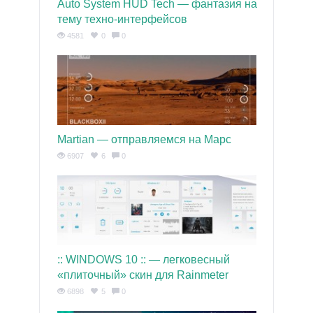
Auto System HUD Tech — фантазия на
тему техно-интерфейсов
4581
0
0
Martian — отправляемся на Марс
6907
6
0
:: WINDOWS 10 :: — легковесный
«плиточный» скин для Rainmeter
6898
5
0