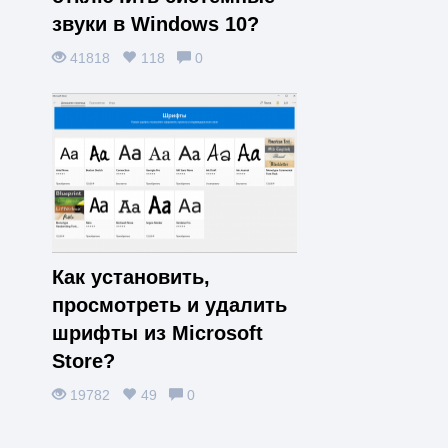
звуки в Windows 10?
41818
118
0
Как установить,
просмотреть и удалить
шрифты из Microsoft
Store?
19782
49
0