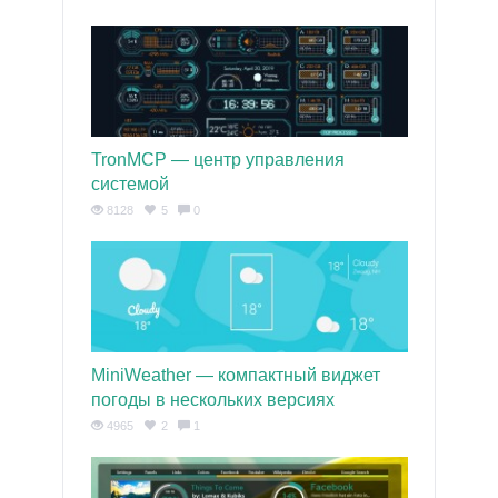
TronMCP — центр управления
системой
8128
5
0
MiniWeather — компактный виджет
погоды в нескольких версиях
4965
2
1