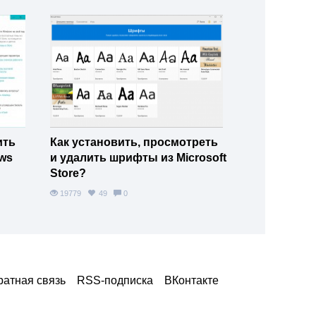
ить
Как установить, просмотреть
ws
и удалить шрифты из Microsoft
Store?
19779
49
0
ратная связь
RSS‑подписка
ВКонтакте