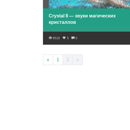
Crystal II — звуки магических
кристаллов
8518
5
0
«
1
2
»