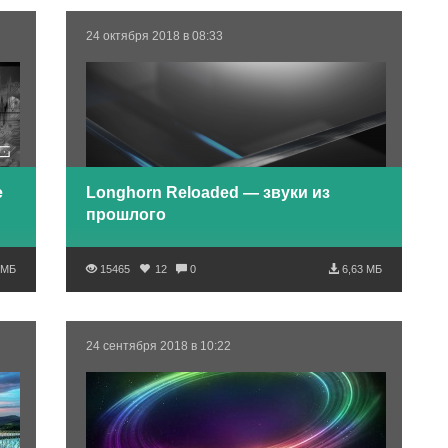
24 октября 2018 в 08:33
е
Longhorn Reloaded — звуки из
прошлого
 МБ
15465
12
0
6,63 МБ
24 сентября 2018 в 10:22