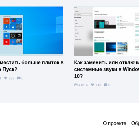
уместить больше плиток в
Как заменить или отключ
 Пуск?
системные звуки в Windo
10?
84
122
0
41816
118
0
О проекте
Об