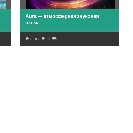
Aura — атмосферная звуковая
схема
12185
10
0