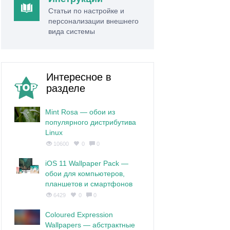
Статьи по настройке и
персонализации внешнего
вида системы
Интересное в
разделе
Mint Rosa — обои из
популярного дистрибутива
Linux
10600
0
0
iOS 11 Wallpaper Pack —
обои для компьютеров,
планшетов и смартфонов
6429
0
0
Coloured Expression
Wallpapers — абстрактные