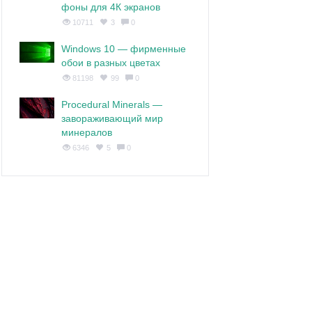
фоны для 4К экранов
10711
3
0
Windows 10 — фирменные
обои в разных цветах
81198
99
0
Procedural Minerals —
завораживающий мир
минералов
6346
5
0