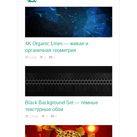
4K Organic Lines — живая и
органичная геометрия
5208
1
0
Black Background Set — тёмные
текстурные обои
12956
2
0