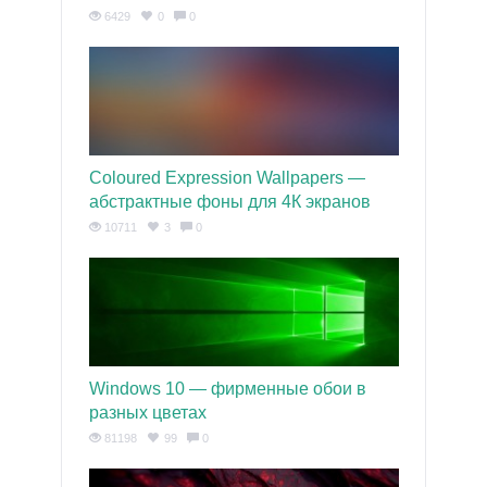
6429
0
0
Coloured Expression Wallpapers —
абстрактные фоны для 4К экранов
10711
3
0
Windows 10 — фирменные обои в
разных цветах
81198
99
0