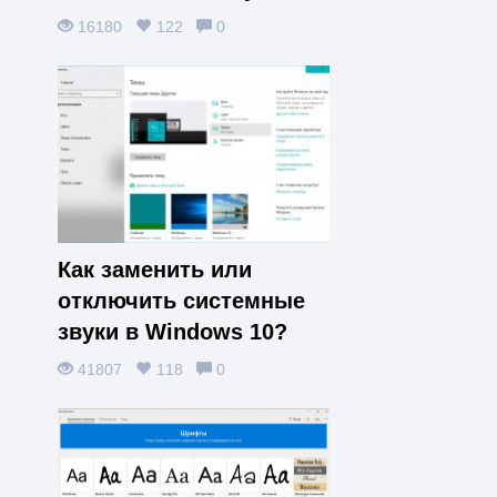
16180
122
0
Как заменить или
отключить системные
звуки в Windows 10?
41807
118
0