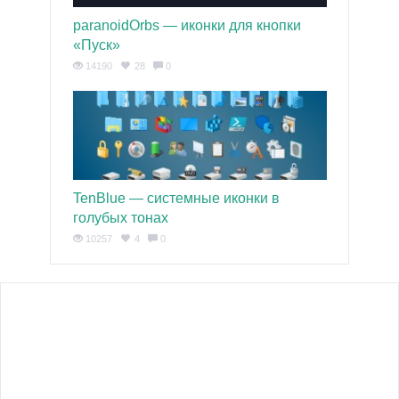
paranoidOrbs — иконки для кнопки
«Пуск»
14190
28
0
TenBlue — системные иконки в
голубых тонах
10257
4
0