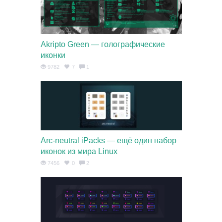
Akripto Green — голографические
иконки
9782
7
1
Arc-neutral iPacks — ещё один набор
иконок из мира Linux
7456
0
2