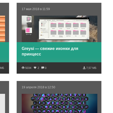
17 мая 2018 в 11:59
Greysi — свежие иконки для
принцесс
 МБ
5034
2
0
7,57 МБ
19 апреля 2018 в 12:50