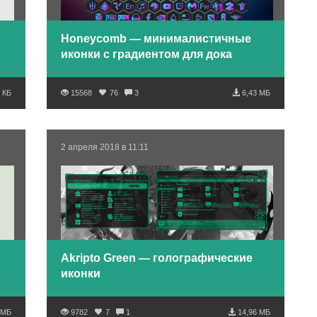
Honeycomb — минималистичные
иконки с градиентом для дока
 КБ
15568
76
3
6,43 МБ
2 апреля 2018 в 11:11
Akripto Green — голографические
иконки
 МБ
9782
7
1
14,96 МБ