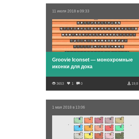
11 июля 2018 в 09:33
Groovie Iconset — монохромные
иконки для дока
3653
1
0
19,8
1 мая 2018 в 13:06