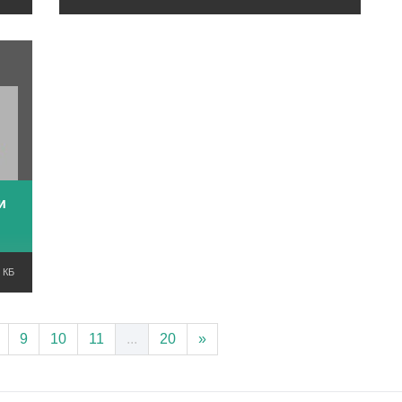
и
 КБ
9
10
11
...
20
»