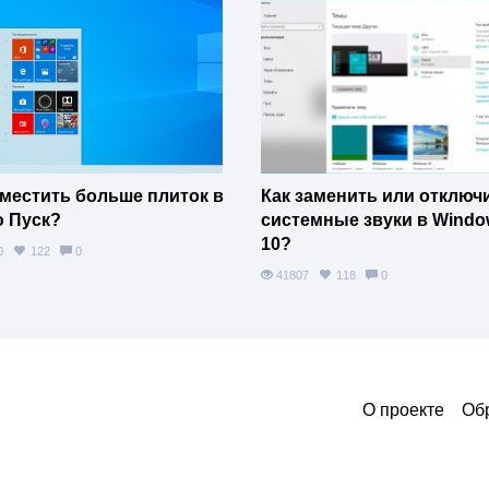
уместить больше плиток в
Как заменить или отключ
 Пуск?
системные звуки в Windo
10?
80
122
0
41807
118
0
О проекте
Об