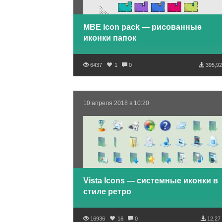
MBE Icon pack — рисованные
иконки папок
6437
1
0
395,92
10 апреля 2018 в 10:20
Vista Icons — системные иконки в
стиле ретро
16936
16
0
12,27