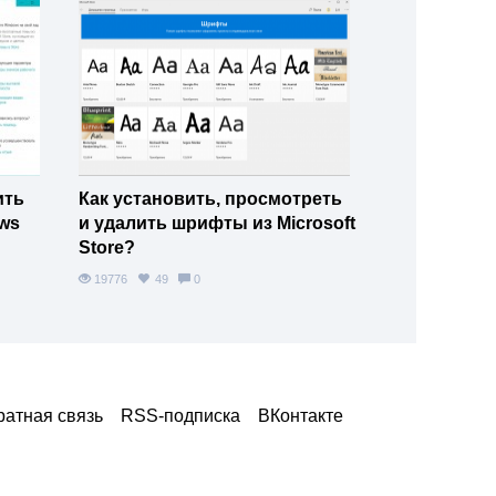
ить
Как установить, просмотреть
ws
и удалить шрифты из Microsoft
Store?
19776
49
0
ратная связь
RSS‑подписка
ВКонтакте