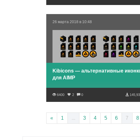
26 марта 2018 в 10:48
Kibicons — альтернативные иконк
для AIMP
6400
2
0
145,93
«
1
...
3
4
5
6
7
8