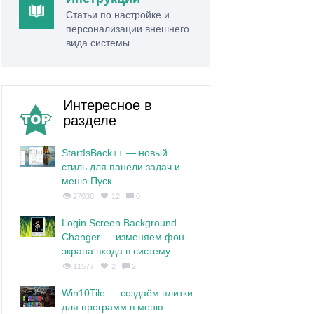
Статьи по настройке и
персонализации внешнего
вида системы
Интересное в
разделе
StartIsBack++ — новый
стиль для панели задач и
меню Пуск
27038
12
0
Login Screen Background
Changer — изменяем фон
экрана входа в систему
11577
2
2
Win10Tile — создаём плитки
для программ в меню