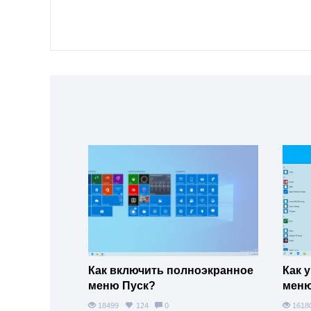
Как включить полноэкранное
Как 
меню Пуск?
меню
18499
124
0
161