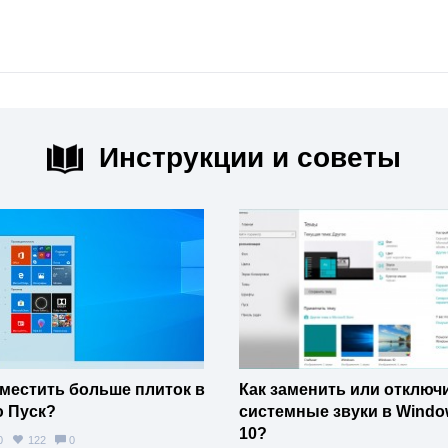
Инструкции и советы
уместить больше плиток в
Как заменить или отключ
 Пуск?
системные звуки в Windo
10?
80
122
0