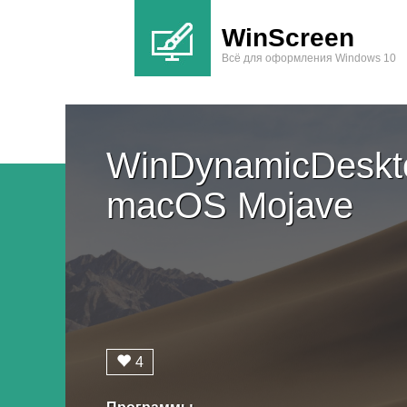
WinScreen
Всё для оформления Windows 10
WinDynamicDeskt
macOS Mojave
4