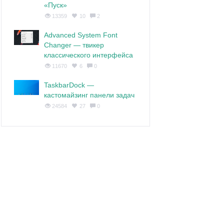
«Пуск»
13359
10
2
Advanced System Font
Changer — твикер
классического интерфейса
11670
6
0
TaskbarDock —
кастомайзинг панели задач
24584
27
0