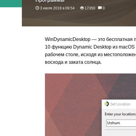
Программы
3 июля 2018 в 09:54
17350
0
WinDynamicDesktop — это бесплатная 
10 функцию Dynamic Desktop из macOS 
рабочем столе, исходя из местоположе
восхода и заката солнца.