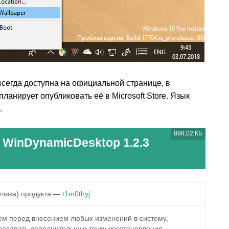
егда доступна на официальной странице, в
нирует опубликовать её в Microsoft Store. Язык
.
898,02 КБ
 WinDynamicDesktop 1.2.3
тчика) продукта —
t1m0thyj
м перед внесением любых изменений в систему,
оздавать дополнительную точку восстановления.