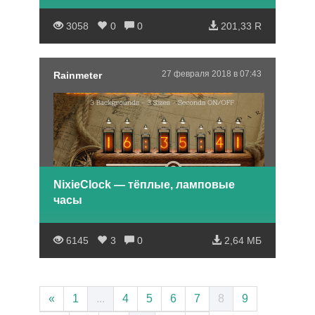
3058
0
0
201,33 R
27 февраля 2018 в 07:43
Rainmeter
NixieClock — тёплые, ламповые
часы
6145
3
0
2,64 МБ
«
1
...
4
5
6
7
8
9