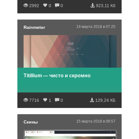
2992
0
0
923,11 Кб
19 марта 2018 в 07:25
Rainmeter
Titillium — чисто и скромно
7716
1
0
129,24 КБ
15 марта 2018 в 08:57
Скины