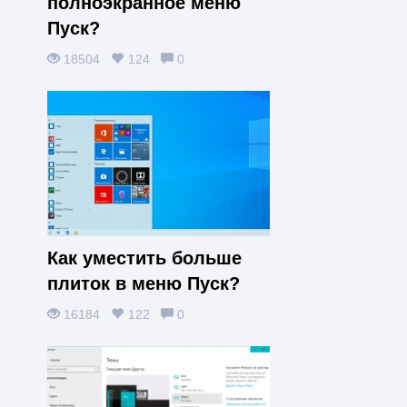
полноэкранное меню
Пуск?
18504
124
0
Как уместить больше
плиток в меню Пуск?
16184
122
0