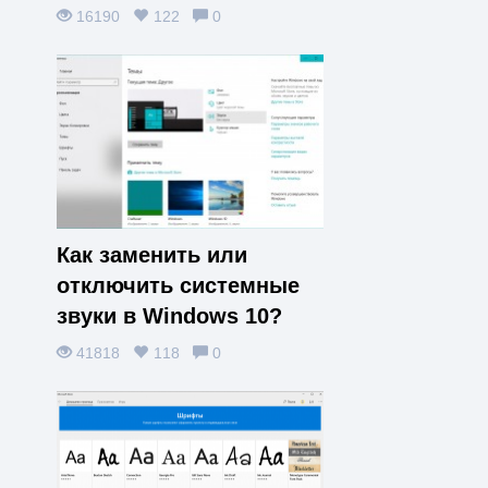
16190
122
0
Как заменить или
отключить системные
звуки в Windows 10?
41818
118
0