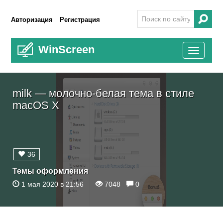
Авторизация
Регистрация
WinScreen
Toggle
navigati
milk — молочно-белая тема в стиле
macOS X
36
Темы оформления
1 мая 2020 в 21:56
7048
0