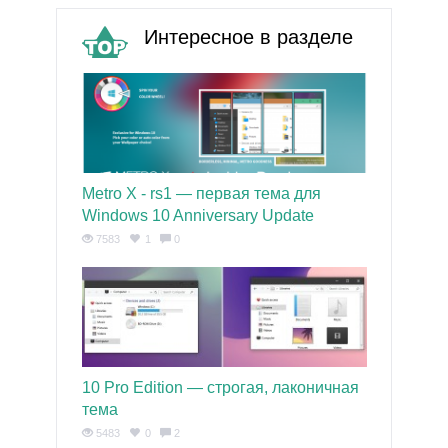
Интересное в разделе
Metro X - rs1 — первая тема для
Windows 10 Anniversary Update
7583
1
0
10 Pro Edition — строгая, лаконичная
тема
5483
0
2