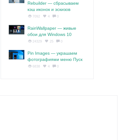
Rebuilder — сбрасываем
кэш иконок и эскизов
7092
4
0
RainWallpaper — живые
обои для Windows 10
24329
25
0
Pin Images — украшаем
фотографиями меню Пуск
6838
4
0