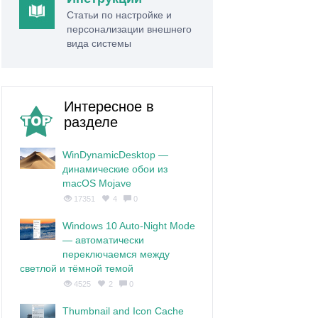
Статьи по настройке и
персонализации внешнего
вида системы
Интересное в
разделе
WinDynamicDesktop —
динамические обои из
macOS Mojave
17351
4
0
Windows 10 Auto-Night Mode
— автоматически
переключаемся между
светлой и тёмной темой
4525
2
0
Thumbnail and Icon Cache