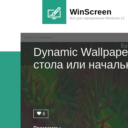
WinScreen
Всё для оформления Windows 10
Dynamic Wallpape
стола или началь
6