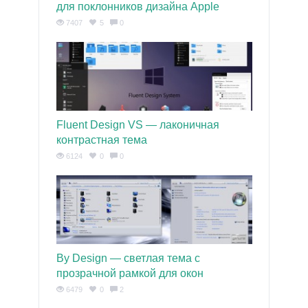
для поклонников дизайна Apple
7407
5
0
Fluent Design VS — лаконичная
контрастная тема
6124
0
0
By Design — светлая тема с
прозрачной рамкой для окон
6479
0
2